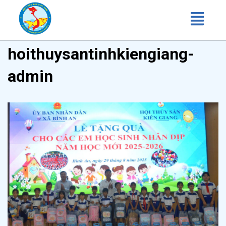
Chuyển
tới
hoithuysantinhkiengiang-
nội
dung
admin