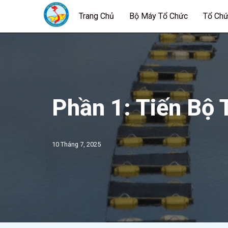
Trang Chủ
Bộ Máy Tổ Chức
Tổ Chứ
Chuyển
tới
nội
dung
Phần 1: Tiến Bộ 
10 Tháng 7, 2025