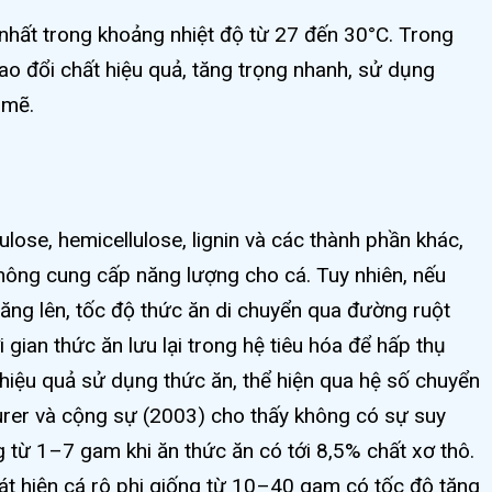
t nhất trong khoảng nhiệt độ từ 27 đến 30°C. Trong
trao đổi chất hiệu quả, tăng trọng nhanh, sử dụng
 mẽ.
lose, hemicellulose, lignin và các thành phần khác,
hông cung cấp năng lượng cho cá. Tuy nhiên, nếu
ăng lên, tốc độ thức ăn di chuyển qua đường ruột
 gian thức ăn lưu lại trong hệ tiêu hóa để hấp thụ
 hiệu quả sử dụng thức ăn, thể hiện qua hệ số chuyển
rer và cộng sự (2003) cho thấy không có sự suy
 từ 1–7 gam khi ăn thức ăn có tới 8,5% chất xơ thô.
hát hiện cá rô phi giống từ 10–40 gam có tốc độ tăng