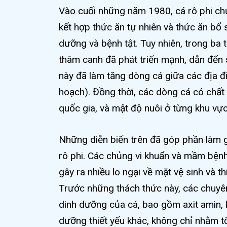
Vào cuối những năm 1980, cá rô phi chủ
kết hợp thức ăn tự nhiên và thức ăn bổ s
dưỡng và bệnh tật. Tuy nhiên, trong ba 
thâm canh đã phát triển mạnh, dẫn đến s
này đã làm tăng dòng cá giữa các địa đi
hoạch). Đồng thời, các dòng cá có chất 
quốc gia, và mật độ nuôi ở từng khu vực
Những diễn biến trên đã góp phần làm g
rô phi. Các chủng vi khuẩn và mầm bệnh
gây ra nhiều lo ngại về mặt vệ sinh và thi
Trước những thách thức này, các chuyên
dinh dưỡng của cá, bao gồm axit amin, k
dưỡng thiết yếu khác, không chỉ nhằm 