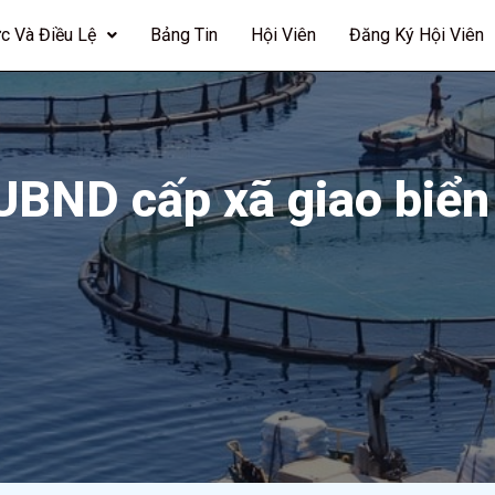
c Và Điều Lệ
Bảng Tin
Hội Viên
Đăng Ký Hội Viên
BND cấp xã giao biển 