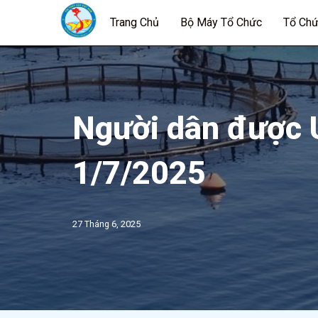
Trang Chủ
Bộ Máy Tổ Chức
Tổ Chứ
Chuyển
tới
nội
dung
Người dân được U
1/7/2025
27 Tháng 6, 2025