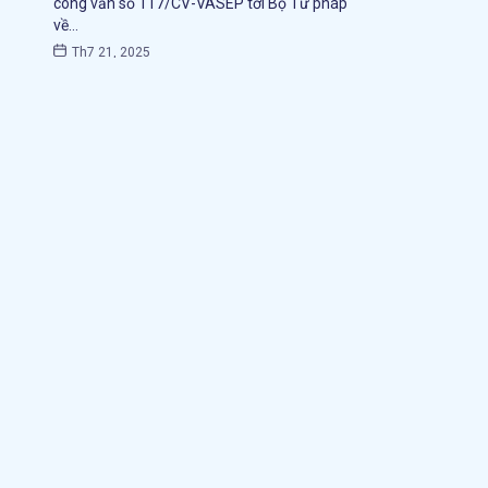
công văn số 117/CV-VASEP tới Bộ Tư pháp
về…
Th7 21, 2025