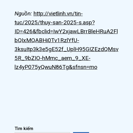
Nguồn:
http://vietlinh.vn/tin-
tuc/2025/thuy-san-2025-s.asp?
ID=426&fbclid=IwY2xjawLBrrBleHRuA2Fl
bQIxMQABHi0Tv1RzlYfU-
3ksuItp3k3e5gE52f_UplH95GIZEzdQMsv
5R_9bZIO-hMmc_aem_9_XE-
lz4yP075yQwuN86Tg&sfnsn=mo
Tìm kiếm