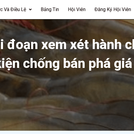
c Và Điều Lệ
Bảng Tin
Hội Viên
Đăng Ký Hội Viên
ai đoạn xem xét hành c
iện chống bán phá giá