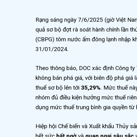
Rạng sáng ngày 7/6/2025 (giờ Việt Na
quả sơ bộ đợt rà soát hành chính lần th
(CBPG) tôm nước ấm đông lạnh nhập kh
31/01/2024.
Theo thông báo, DOC xác định Công t
không bán phá giá, với biên độ phá giá 
thuế sơ bộ lên tới
35,29%
. Mức thuế n
nhóm đủ điều kiện hưởng mức thuế riêng
dụng mức thuế trung bình gia quyền từ h
Hiệp hội Chế biến và Xuất khẩu Thủy s
hết sức
bất ngờ
và
quan ngại sâu sắc
v