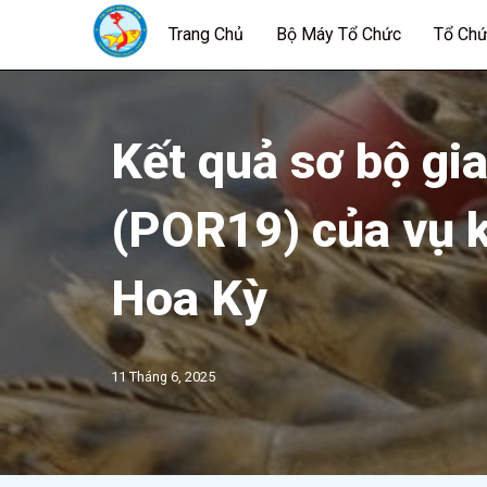
Trang Chủ
Bộ Máy Tổ Chức
Tổ Chứ
Chuyển
tới
nội
dung
Kết quả sơ bộ gi
(POR19) của vụ k
Hoa Kỳ
11 Tháng 6, 2025