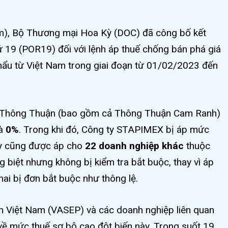
m), Bộ Thương mại Hoa Kỳ (DOC) đã công bố kết
ứ 19 (POR19) đối với lệnh áp thuế chống bán phá giá
ẩu từ Việt Nam trong giai đoạn từ 01/02/2023 đến
y Thông Thuận (bao gồm cả Thông Thuận Cam Ranh)
là
0%
. Trong khi đó, Công ty STAPIMEX bị áp mức
ày cũng được áp cho
22 doanh nghiệp khác
thuộc
 biệt nhưng không bị kiểm tra bắt buộc, thay vì áp
ai bị đơn bắt buộc như thông lệ.
ản Việt Nam (VASEP) và các doanh nghiệp liên quan
ề mức thuế sơ bộ cao đột biến này. Trong suốt 19