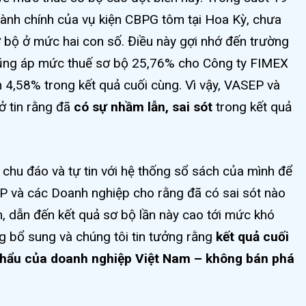
hành chính của vụ kiện CBPG tôm tại Hoa Kỳ, chưa
 bộ ở mức hai con số. Điều này gợi nhớ đến trường
cũng áp mức thuế sơ bộ 25,76% cho Công ty FIMEX
òn 4,58% trong kết quả cuối cùng. Vì vậy, VASEP và
ở tin rằng đã
có sự nhầm lẫn, sai sót
trong kết quả
hu đáo và tự tin với hệ thống sổ sách của mình để
P và các Doanh nghiệp cho rằng đã có sai sót nào
ch, dẫn đến kết quả sơ bộ lần này cao tới mức khó
 bổ sung và chúng tôi tin tưởng rằng
kết quả cuối
khẩu của doanh nghiệp Việt Nam – không bán phá