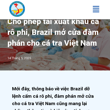
Chuyển
tới
Cho phép tái xuất khẩu cá
nội
dung
rô phi, Brazil mở cửa đàm
phán cho cá tra Việt Nam
14 Tháng 5, 2025
Mới đây, thông báo về việc Brazil dỡ
lệnh cấm cá rô phi, đàm phán mở cửa
cho cá tra Việt Nam cũng mang lại