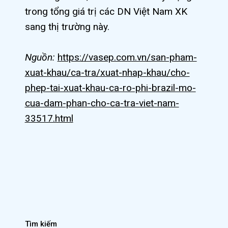
trong tổng giá trị các DN Việt Nam XK
sang thị trường này.
Nguồn:
https://vasep.com.vn/san-pham-
xuat-khau/ca-tra/xuat-nhap-khau/cho-
phep-tai-xuat-khau-ca-ro-phi-brazil-mo-
cua-dam-phan-cho-ca-tra-viet-nam-
33517.html
Tìm kiếm